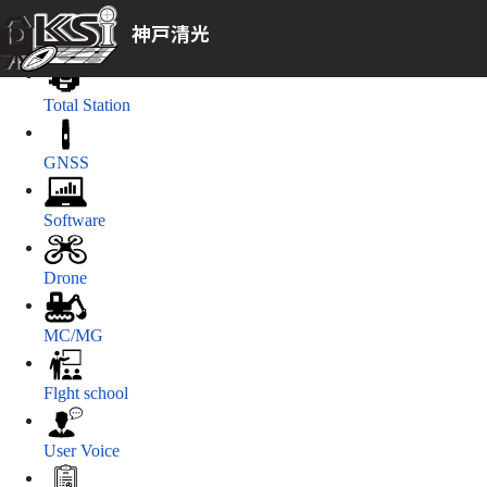
神戸清光
Laser Scanners
Total Station
GNSS
Software
Drone
MC/MG
Flght school
User Voice