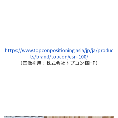
https://www.topconpositioning.asia/jp/ja/produc
ts/brand/topcon/esn-100/
（画像引用：株式会社トプコン様HP）