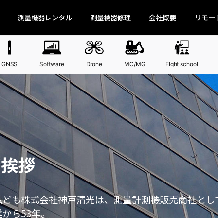
測量機器レンタル
測量機器修理
会社概要
リモー
GNSS
Software
Drone
MC/MG
Flght school
ご挨拶
ども株式会社神戸清光は、測量計測機販売商社とし
業から53年。