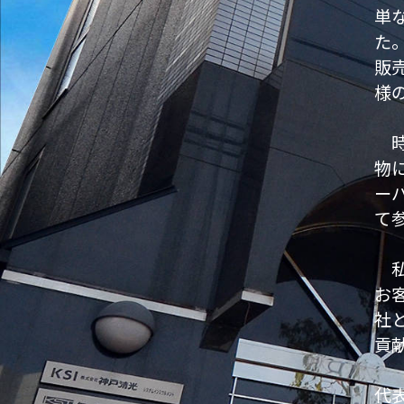
単
た
販
様
時
物
ー
て
私
お
社
貢
代