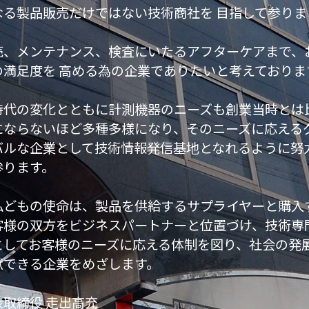
なる製品販売だけではない技術商社を 目指して参りま
。
売、メンテナンス、検査にいたるアフターケアまで、
の満足度を
高める為の企業でありたいと考えておりま
代の変化とともに計測機器のニーズも創業当時とは
にならないほど多種多様になり、そのニーズに応える
バルな企業として技術情報発信基地となれるように努
参ります。
どもの使命は、製品を供給するサプライヤーと購入
客様の双方をビジネスパートナーと位置づけ、技術専
としてお客様のニーズに応える体制を図り、社会の発
献できる企業をめざします。
表取締役 走出高充