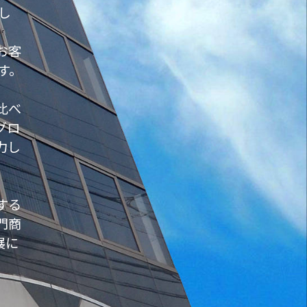
し
お客
す。
比べ
グロ
力し
する
門商
展に