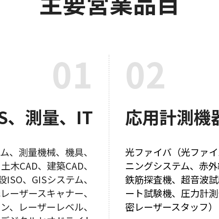
主要営業品目
01
02
S、測量、IT
応用計測機
テム、測量機械、機具、
光ファイバ（光ファイ
土木CAD、建築CAD、
ニングシステム、赤外
ISO、GISシステム、
鉄筋探査機、超音波試
元レーザースキャナー、
ート試験機、圧力計測
ョン、レーザーレベル、
密レーザースタッフ）